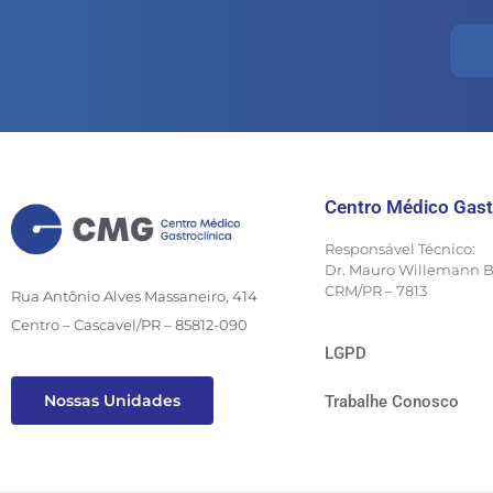
Centro Médico Gast
Responsável Técnico:
Dr. Mauro Willemann 
CRM/PR – 7813
Rua Antônio Alves Massaneiro, 414
Centro – Cascavel/PR – 85812-090
LGPD
Nossas Unidades
Trabalhe Conosco