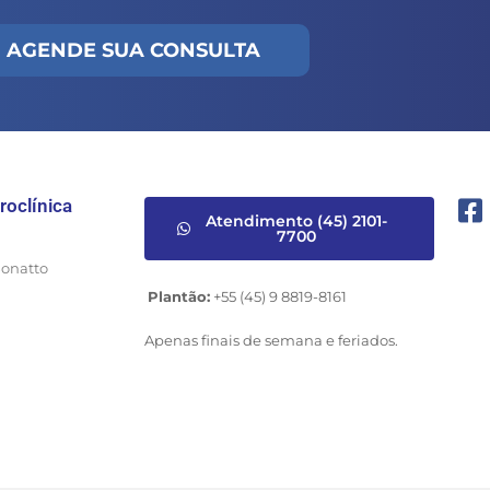
AGENDE SUA CONSULTA
roclínica
Atendimento (45) 2101-
7700
Bonatto
Plantão:
+55 (45) 9 8819-8161
Apenas finais de semana e feriados.