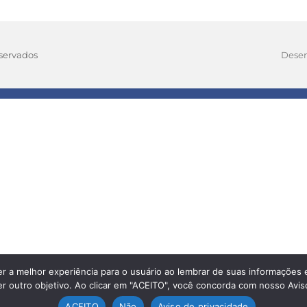
eservados
Desen
r a melhor experiência para o usuário ao lembrar de suas informações 
uer outro objetivo. Ao clicar em "ACEITO", você concorda com nosso Avi
ACEITO
Não
Aviso de privacidade