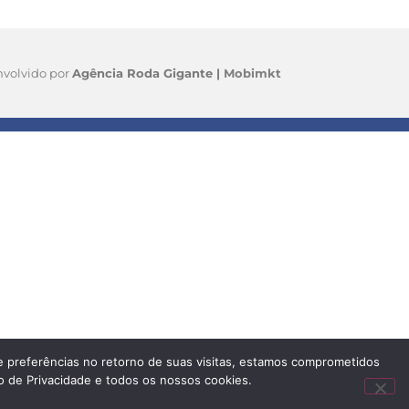
volvido por
Agência Roda Gigante |
Mobimkt
e preferências no retorno de suas visitas, estamos comprometidos
so de Privacidade e todos os nossos cookies.